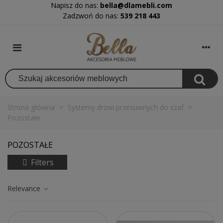
Napisz do nas:
bella@dlamebli.com
Zadzwoń do nas:
539 218 443
Strona główna
>
Systemy drzwi przesuwnych do szaf
>
Pozostałe
POZOSTAŁE
Filters
Relevance