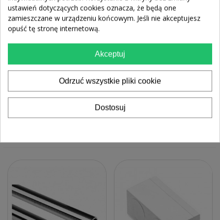
ustawień dotyczących cookies oznacza, że będą one
zamieszczane w urządzeniu końcowym. Jeśli nie akceptujesz
opuść tę stronę internetową.
Akceptuj
Drążek Owalny 3 Metry
Samodomykacz Gazowy
KANON
Odrzuć wszystkie pliki cookie
24,44 zł
152,80 zł
19,87 zł
124,23 zł
netto
netto
Dostosuj
DODAJ DO KOSZYKA
DODAJ DO KOSZYKA