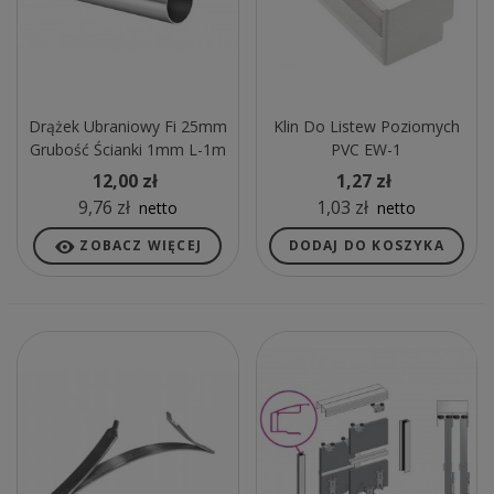
Drążek Ubraniowy Fi 25mm
Klin Do Listew Poziomych
Grubość Ścianki 1mm L-1m
PVC EW-1
CHROM
12,00 zł
1,27 zł
9,76 zł
1,03 zł
netto
netto
ZOBACZ WIĘCEJ
DODAJ DO KOSZYKA