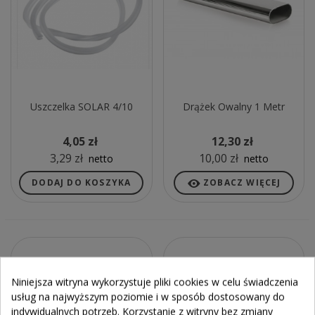
Uszczelka SOLAR 4/10
Drążek Owalny 1 Metr
4,05 zł
12,30 zł
3,29 zł
10,00 zł
netto
netto
DODAJ DO KOSZYKA
ZOBACZ WIĘCEJ
Niniejsza witryna wykorzystuje pliki cookies w celu świadczenia
usług na najwyższym poziomie i w sposób dostosowany do
indywidualnych potrzeb. Korzystanie z witryny bez zmiany