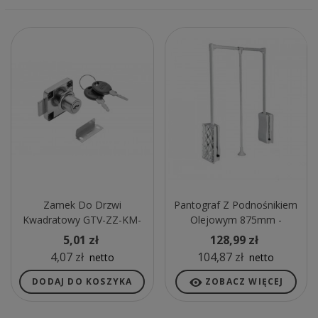
Zamek Do Drzwi
Pantograf Z Podnośnikiem
Kwadratowy GTV-ZZ-KM-
Olejowym 875mm -
138-01
1200mm Stalowy Biały
5,01 zł
128,99 zł
4,07 zł
104,87 zł
netto
netto
DODAJ DO KOSZYKA
ZOBACZ WIĘCEJ