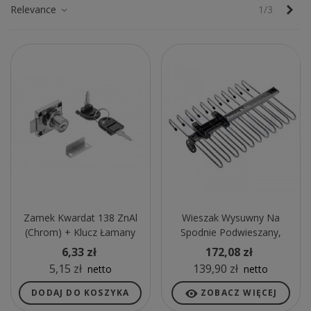
Nas
Relevance
1/3
Zamek Kwardat 138 ZnAl
Wieszak Wysuwny Na
(chrom) + Klucz Łamany
Spodnie Podwieszany,
Chromowany
6,33 zł
172,08 zł
5,15 zł
139,90 zł
netto
netto
DODAJ DO KOSZYKA
ZOBACZ WIĘCEJ