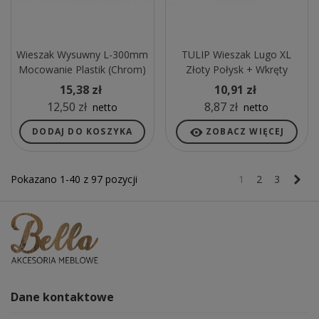
Wieszak Wysuwny L-300mm
TULIP Wieszak Lugo XL
Mocowanie Plastik (chrom)
Złoty Połysk + Wkręty
15,38 zł
10,91 zł
12,50 zł
8,87 zł
netto
netto
DODAJ DO KOSZYKA
ZOBACZ WIĘCEJ
Nas
Pokazano 1-40 z 97 pozycji
1
2
3
Dane kontaktowe