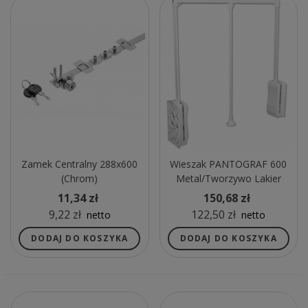
Zamek Centralny 288x600
Wieszak PANTOGRAF 600
(chrom)
Metal/tworzywo Lakier
Biały
11,34 zł
150,68 zł
9,22 zł
122,50 zł
netto
netto
DODAJ DO KOSZYKA
DODAJ DO KOSZYKA