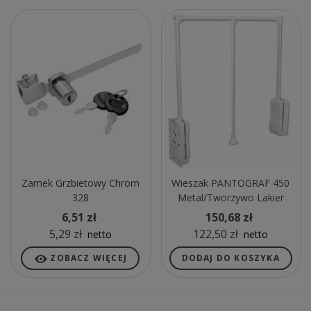
Zamek Grzbietowy Chrom
Wieszak PANTOGRAF 450
328
Metal/tworzywo Lakier
Biały
6,51 zł
150,68 zł
5,29 zł
122,50 zł
netto
netto
ZOBACZ WIĘCEJ
DODAJ DO KOSZYKA