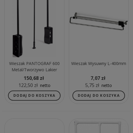
Wieszak PANTOGRAF 600
Wieszak Wysuwny L-400mm
Metal/tworzywo Lakier
Czarny
150,68 zł
7,07 zł
122,50 zł
5,75 zł
netto
netto
DODAJ DO KOSZYKA
DODAJ DO KOSZYKA