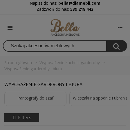
Napisz do nas:
bella@dlamebli.com
Zadzwoń do nas:
539 218 443
Strona główna
>
Wyposażenie kuchni i garderoby
>
Wyposażenie garderoby i biura
WYPOSAŻENIE GARDEROBY I BIURA
Pantografy do szaf
Wieszaki na spodnie i ubrania
Filters