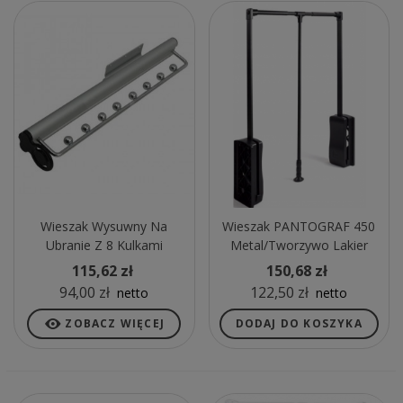
Wieszak Wysuwny Na
Wieszak PANTOGRAF 450
Ubranie Z 8 Kulkami
Metal/tworzywo Lakier
Czarny
115,62 zł
150,68 zł
94,00 zł
122,50 zł
netto
netto
ZOBACZ WIĘCEJ
DODAJ DO KOSZYKA