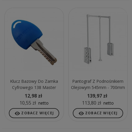
Klucz Bazowy Do Zamka
Pantograf Z Podnośnikiem
Cyfrowego 138 Master
Olejowym 545mm - 700mm
Niebieski
Stalowy Biały
12,98 zł
139,97 zł
10,55 zł
113,80 zł
netto
netto
ZOBACZ WIĘCEJ
ZOBACZ WIĘCEJ