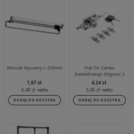
Wieszak Wysuwny L-350mm
Pręt Do Zamka
Baskwilowego (wypisać 2
Szt Do Każdego Zamka)
7,87 zł
4,24 zł
6,40 zł
3,45 zł
netto
netto
DODAJ DO KOSZYKA
DODAJ DO KOSZYKA