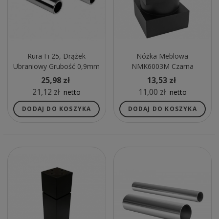
Rura Fi 25, Drążek
Nóżka Meblowa
Ubraniowy Grubość 0,9mm
NMK6003M Czarna
L-3m CHROM
25,98 zł
13,53 zł
21,12 zł
11,00 zł
netto
netto
DODAJ DO KOSZYKA
DODAJ DO KOSZYKA