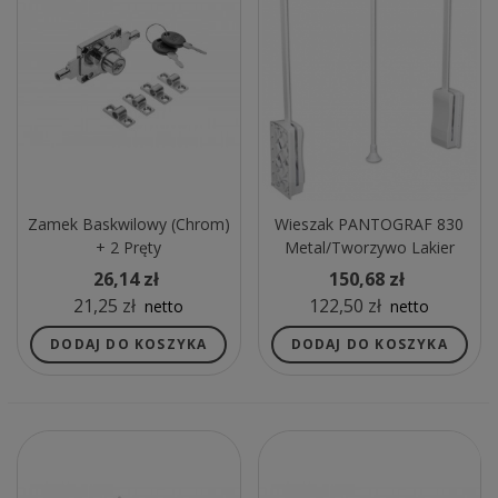
Zamek Baskwilowy (chrom)
Wieszak PANTOGRAF 830
+ 2 Pręty
Metal/tworzywo Lakier
Biały
26,14 zł
150,68 zł
21,25 zł
122,50 zł
netto
netto
DODAJ DO KOSZYKA
DODAJ DO KOSZYKA