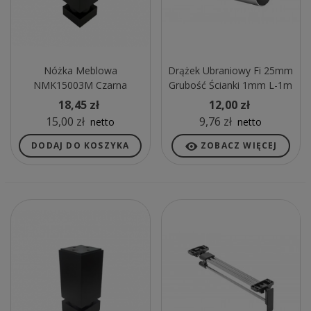
Nóżka Meblowa
Drążek Ubraniowy Fi 25mm
NMK15003M Czarna
Grubość Ścianki 1mm L-1m
CHROM
18,45 zł
12,00 zł
15,00 zł
9,76 zł
netto
netto
DODAJ DO KOSZYKA
ZOBACZ WIĘCEJ