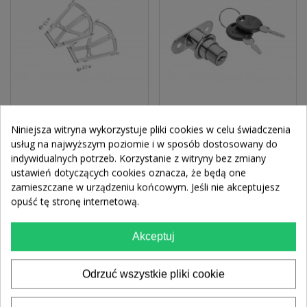
Niniejsza witryna wykorzystuje pliki cookies w celu świadczenia
Zawias Do Półki Na Buty
Zamek Bolcowy 105
usług na najwyższym poziomie i w sposób dostosowany do
Biały Dwurzędowy
(chrom)
indywidualnych potrzeb. Korzystanie z witryny bez zmiany
11,93 zł
7,13 zł
ustawień dotyczących cookies oznacza, że będą one
9,70 zł
5,80 zł
netto
netto
zamieszczane w urządzeniu końcowym. Jeśli nie akceptujesz
opuść tę stronę internetową.
DODAJ DO KOSZYKA
ZOBACZ WIĘCEJ
Akceptuj
Odrzuć wszystkie pliki cookie